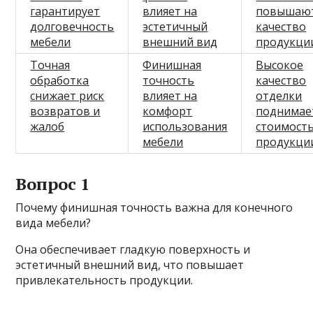
гарантирует
влияет на
повышаю
долговечность
эстетичный
качество
мебели
внешний вид
продукци
Точная
Финишная
Высокое
обработка
точность
качество
снижает риск
влияет на
отделки
возвратов и
комфорт
поднимае
жалоб
использования
стоимост
мебели
продукци
Вопрос 1
Почему финишная точность важна для конечного
вида мебели?
Она обеспечивает гладкую поверхность и
эстетичный внешний вид, что повышает
привлекательность продукции.